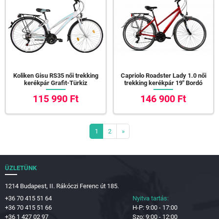
Koliken Gisu RS35 női trekking
Capriolo Roadster Lady 1.0 női
kerékpár Grafit-Türkiz
trekking kerékpár 19" Bordó
115 990 Ft
146 900 Ft
1
2
»
ÜZLETÜNK
1214 Budapest, II. Rákóczi Ferenc út 185.
+36 70 415 51 64
Nyitva tartás:
+36 70 415 51 66
H-P: 9:00 - 17:00
+36 1 427 02 97
Szo: 9:00 - 12:00