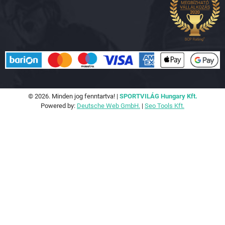
© 2026. Minden jog fenntartva! |
SPORTVILÁG Hungary Kft.
Powered by:
Deutsche Web GmbH.
|
Seo Tools Kft.