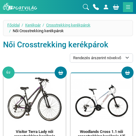
Sportvilág
Főoldal
Kerékpár
Crosstrekking kerékpárok
Női Crosstrekking kerékpárok
Női Crosstrekking kerékpárok
ÚJ
Visitor Terra Lady női
Woodlands Cross 1.1 női