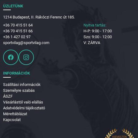
ÜZLETÜNK
1214 Budapest, II. Rákóczi Ferenc út 185.
+36 70 415 51 64
Nyitva tartás:
+36 70 415 51 66
H-P: 9:00 - 17:00
+36 1 427 02 97
Szo: 9:00 - 12:00
sportvilag@sportvilag.com
V: ZÁRVA
INFORMÁCIÓK
Szállítási információk
Személyre szabás
ÁSZF
Vásárlástól való elállás
Adatvédelmi tájékoztató
Mérettáblázat
Kapcsolat