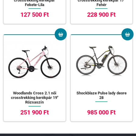
crosstrekking kerékpár
crosstrekking kerékpár 17"
Fekete-Lila
Fehér
127 500 Ft
228 900 Ft
Woodlands Cross 2.1 női
Shockblaze Pulse lady deore
crosstrekking kerékpár 19"
28
Rózsaszín
251 900 Ft
985 000 Ft