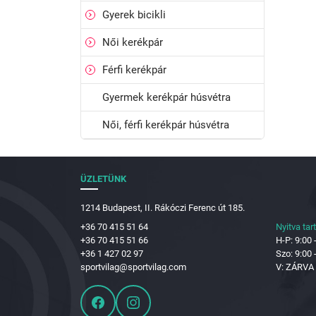
Gyerek bicikli
Női kerékpár
Férfi kerékpár
Gyermek kerékpár húsvétra
Női, férfi kerékpár húsvétra
ÜZLETÜNK
1214 Budapest, II. Rákóczi Ferenc út 185.
+36 70 415 51 64
Nyitva tar
+36 70 415 51 66
H-P: 9:00 
+36 1 427 02 97
Szo: 9:00 
sportvilag@sportvilag.com
V: ZÁRVA