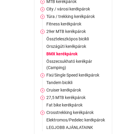
MTB kerékpárok
City / városi kerékpárok
Túra / trekking kerékpárok
Fitness kerékpárok
29er MTB kerékpárok
Összteleszkópos bicikli
Országúti kerékpárok
BMX kerékpárok
Összecsukható kerékpár
(Camping)
Fixi/Single Speed kerékpárok
Tandem bicikli
Cruiser kerékpárok
27,5 MTB kerékpárok
Fat bike kerékpárok
Crosstrekking kerékpárok
Elektromos/Pedelec kerékpárok
LEGJOBB AJÁNLATAINK