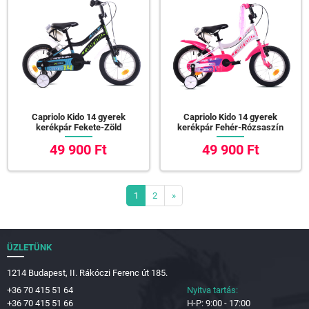
Capriolo Kido 14 gyerek
Capriolo Kido 14 gyerek
kerékpár Fekete-Zöld
kerékpár Fehér-Rózsaszín
49 900 Ft
49 900 Ft
1
2
»
ÜZLETÜNK
1214 Budapest, II. Rákóczi Ferenc út 185.
+36 70 415 51 64
Nyitva tartás:
+36 70 415 51 66
H-P: 9:00 - 17:00