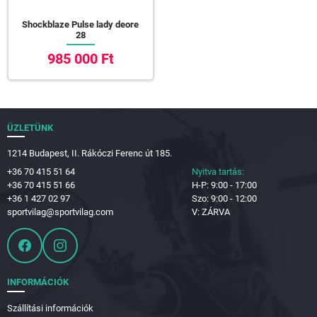
Shockblaze Pulse lady deore
28
985 000 Ft
ÜZLETÜNK
1214 Budapest, II. Rákóczi Ferenc út 185.
+36 70 415 51 64
Nyitva tartás:
+36 70 415 51 66
H-P: 9:00 - 17:00
+36 1 427 02 97
Szo: 9:00 - 12:00
sportvilag@sportvilag.com
V: ZÁRVA
INFORMÁCIÓK
Szállítási információk