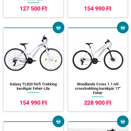
127 500 Ft
154 990 Ft
Galaxy TL820 férfi Trekking
Woodlands Cross 1.1 női
kerékpár Fehér-Lila
crosstrekking kerékpár 17"
Fehér
154 990 Ft
228 900 Ft