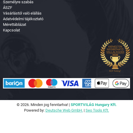
Személyre szabás
ÁSZF
Vásárlástól való elállás
Adatvédelmi tájékoztató
Mérettáblázat
Kapcsolat
© 2026. Minden jog fenntartva! |
SPORTVILÁG Hungary Kft.
Powered by:
Deutsche Web GmbH.
|
Seo Tools Kft.