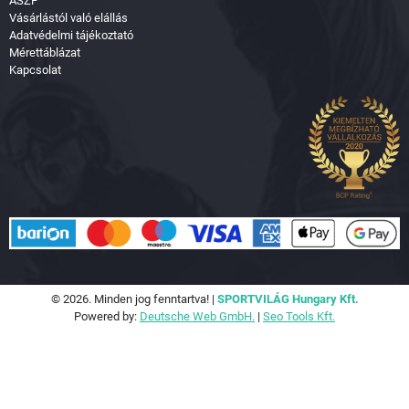
ÁSZF
Vásárlástól való elállás
Adatvédelmi tájékoztató
Mérettáblázat
Kapcsolat
© 2026. Minden jog fenntartva! |
SPORTVILÁG Hungary Kft.
Powered by:
Deutsche Web GmbH.
|
Seo Tools Kft.