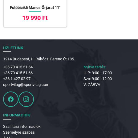
Futóbicikli Mancs Őrjárat 11"
19 990 Ft
ÜZLETÜNK
1214 Budapest, II. Rákóczi Ferenc út 185.
+36 70 415 51 64
Nyitva tartás:
+36 70 415 51 66
H-P: 9:00 - 17:00
+36 1 427 02 97
Szo: 9:00 - 12:00
sportvilag@sportvilag.com
V: ZÁRVA
INFORMÁCIÓK
Szállítási információk
Személyre szabás