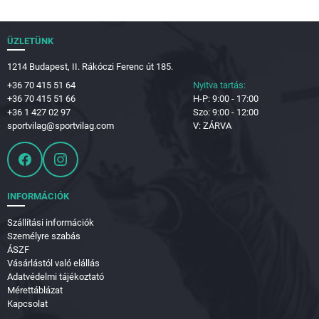
ÜZLETÜNK
1214 Budapest, II. Rákóczi Ferenc út 185.
+36 70 415 51 64
Nyitva tartás:
+36 70 415 51 66
H-P: 9:00 - 17:00
+36 1 427 02 97
Szo: 9:00 - 12:00
sportvilag@sportvilag.com
V: ZÁRVA
INFORMÁCIÓK
Szállítási információk
Személyre szabás
ÁSZF
Vásárlástól való elállás
Adatvédelmi tájékoztató
Mérettáblázat
Kapcsolat