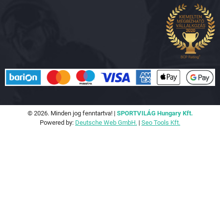
© 2026. Minden jog fenntartva! |
SPORTVILÁG Hungary Kft.
Powered by:
Deutsche Web GmbH.
|
Seo Tools Kft.