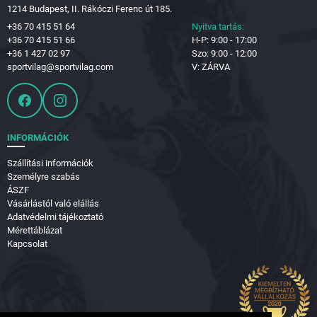
1214 Budapest, II. Rákóczi Ferenc út 185.
+36 70 415 51 64
Nyitva tartás:
+36 70 415 51 66
H-P: 9:00 - 17:00
+36 1 427 02 97
Szo: 9:00 - 12:00
sportvilag@sportvilag.com
V: ZÁRVA
INFORMÁCIÓK
Szállítási információk
Személyre szabás
ÁSZF
Vásárlástól való elállás
Adatvédelmi tájékoztató
Mérettáblázat
Kapcsolat