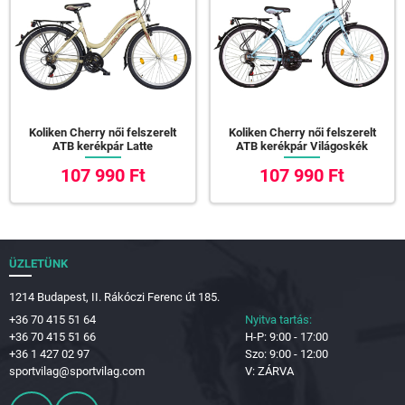
Koliken Cherry női felszerelt
Koliken Cherry női felszerelt
ATB kerékpár Latte
ATB kerékpár Világoskék
107 990 Ft
107 990 Ft
ÜZLETÜNK
1214 Budapest, II. Rákóczi Ferenc út 185.
+36 70 415 51 64
Nyitva tartás:
+36 70 415 51 66
H-P: 9:00 - 17:00
+36 1 427 02 97
Szo: 9:00 - 12:00
sportvilag@sportvilag.com
V: ZÁRVA