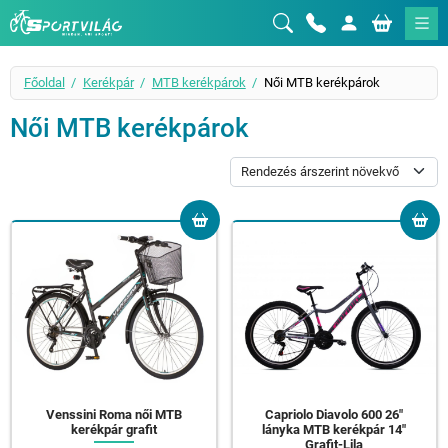
Sportvilág
Főoldal
Kerékpár
MTB kerékpárok
Női MTB kerékpárok
Női MTB kerékpárok
Venssini Roma női MTB
Capriolo Diavolo 600 26"
kerékpár grafit
lányka MTB kerékpár 14"
Grafit-Lila