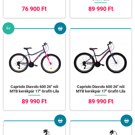
76 900 Ft
89 990 Ft
ÚJ
Capriolo Diavolo 600 26" női
Capriolo Diavolo 600 26" női
MTB kerékpár 17" Grafit-Lila
MTB kerékpár 17" Grafit-Lila
89 990 Ft
89 990 Ft