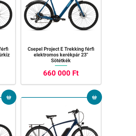
férfi
Csepel Project E Trekking férfi
ürkiz
elektromos kerékpár 23"
Sötétkék
660 000 Ft