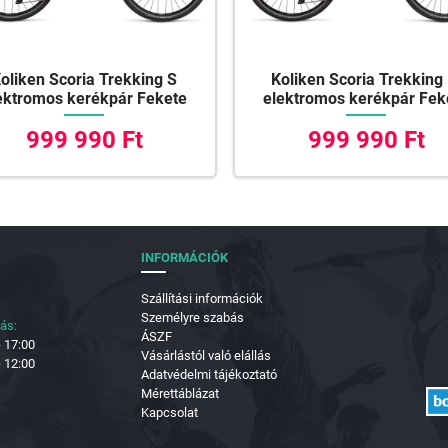
oliken Scoria Trekking S
Koliken Scoria Trekking
ektromos kerékpár Fekete
elektromos kerékpár Fek
999 990 Ft
999 990 Ft
INFORMÁCIÓK
Szállítási információk
Személyre szabás
tás:
ÁSZF
- 17:00
Vásárlástól való elállás
- 12:00
Adatvédelmi tájékoztató
Mérettáblázat
Kapcsolat