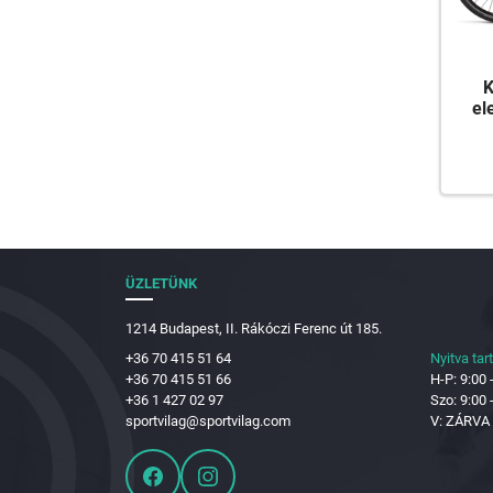
K
el
ÜZLETÜNK
1214 Budapest, II. Rákóczi Ferenc út 185.
+36 70 415 51 64
Nyitva tar
+36 70 415 51 66
H-P: 9:00 
+36 1 427 02 97
Szo: 9:00 
sportvilag@sportvilag.com
V: ZÁRVA