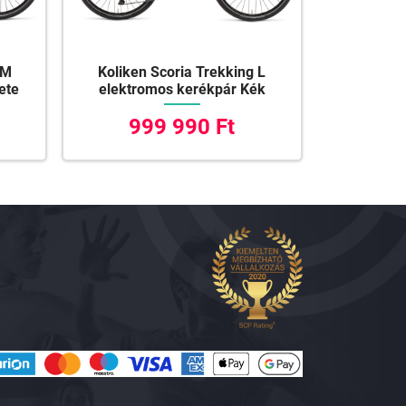
 M
Koliken Scoria Trekking L
ete
elektromos kerékpár Kék
999 990 Ft