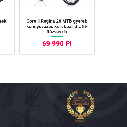
erek
Corelli Regina 20 MTB gyerek
könnyűvázas kerékpár Grafit-
Rózsaszín
69 990 Ft