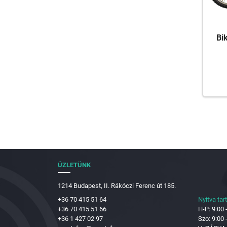
Bi
ÜZLETÜNK
1214 Budapest, II. Rákóczi Ferenc út 185.
+36 70 415 51 64
Nyitva tar
+36 70 415 51 66
H-P: 9:00 
+36 1 427 02 97
Szo: 9:00 