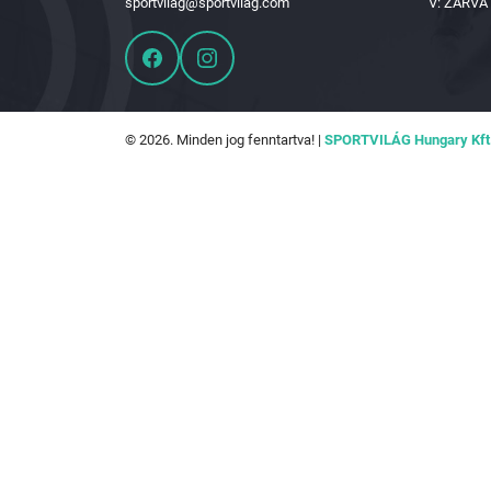
sportvilag@sportvilag.com
V: ZÁRVA
© 2026. Minden jog fenntartva! |
SPORTVILÁG Hungary Kft