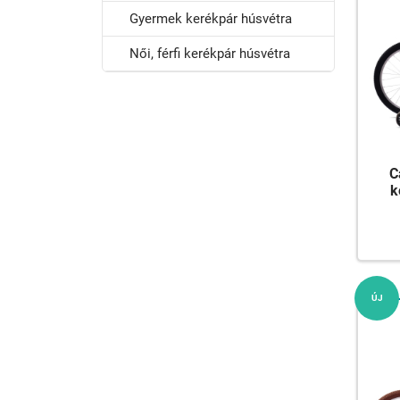
Gyermek kerékpár húsvétra
Női, férfi kerékpár húsvétra
C
k
ÚJ