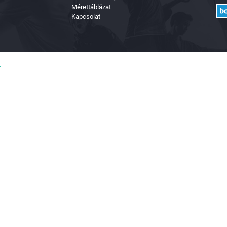
Mérettáblázat
Kapcsolat
.