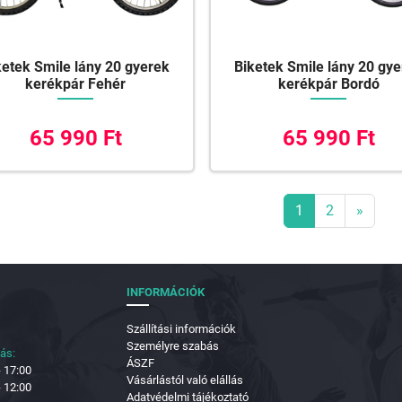
ketek Smile lány 20 gyerek
Biketek Smile lány 20 gy
kerékpár Fehér
kerékpár Bordó
65 990 Ft
65 990 Ft
1
2
»
INFORMÁCIÓK
Szállítási információk
Személyre szabás
tás:
ÁSZF
- 17:00
Vásárlástól való elállás
- 12:00
Adatvédelmi tájékoztató