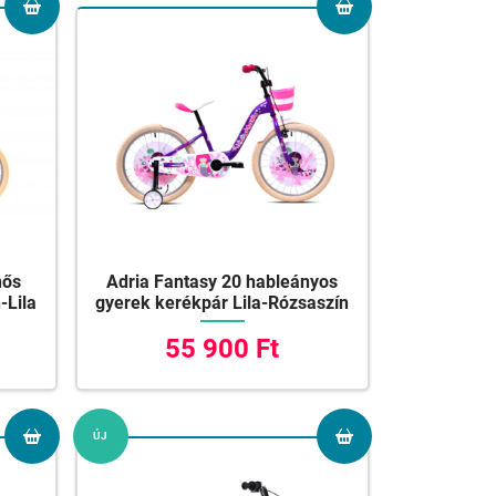
nős
Adria Fantasy 20 hableányos
-Lila
gyerek kerékpár Lila-Rózsaszín
55 900 Ft
ÚJ