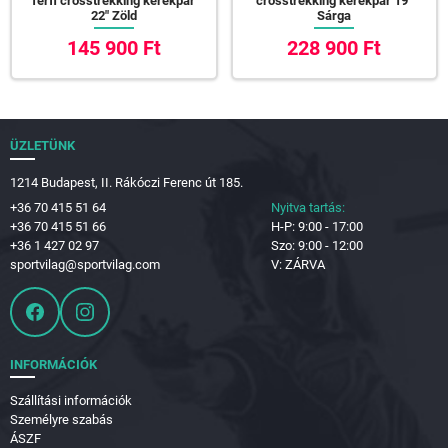
férfi crosstrekking kerékpár
crosstrekking kerékpár 19"
22" Zöld
Sárga
145 900 Ft
228 900 Ft
ÜZLETÜNK
1214 Budapest, II. Rákóczi Ferenc út 185.
+36 70 415 51 64
Nyitva tartás:
+36 70 415 51 66
H-P: 9:00 - 17:00
+36 1 427 02 97
Szo: 9:00 - 12:00
sportvilag@sportvilag.com
V: ZÁRVA
INFORMÁCIÓK
Szállítási információk
Személyre szabás
ÁSZF