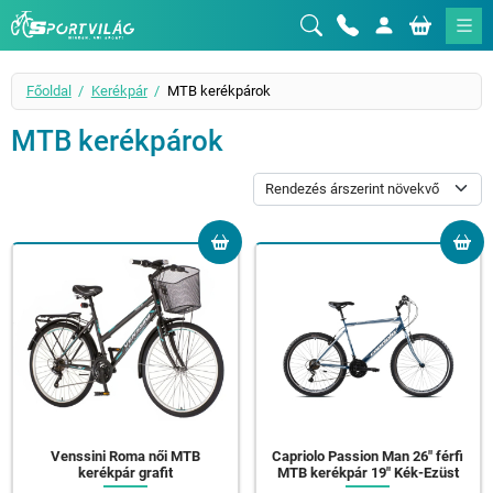
Sportvilág
Főoldal
Kerékpár
MTB kerékpárok
MTB kerékpárok
Venssini Roma női MTB
Capriolo Passion Man 26" férfi
kerékpár grafit
MTB kerékpár 19" Kék-Ezüst