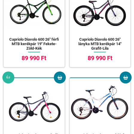
Capriolo Diavolo 600 26" férfi
Capriolo Diavolo 600 26"
MTB kerékpár 19" Fekete-
lányka MTB kerékpár 14"
Zöld-Kék
Grafit-Lila
89 990 Ft
89 990 Ft
ÚJ