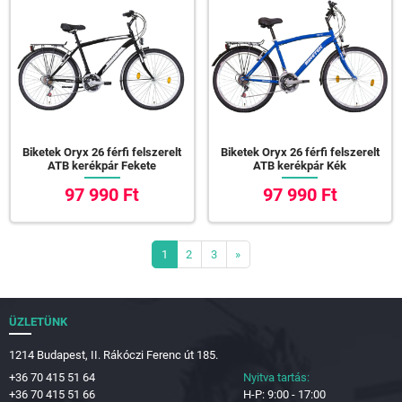
Biketek Oryx 26 férfi felszerelt
Biketek Oryx 26 férfi felszerelt
ATB kerékpár Fekete
ATB kerékpár Kék
97 990 Ft
97 990 Ft
1
2
3
»
ÜZLETÜNK
1214 Budapest, II. Rákóczi Ferenc út 185.
+36 70 415 51 64
Nyitva tartás:
+36 70 415 51 66
H-P: 9:00 - 17:00