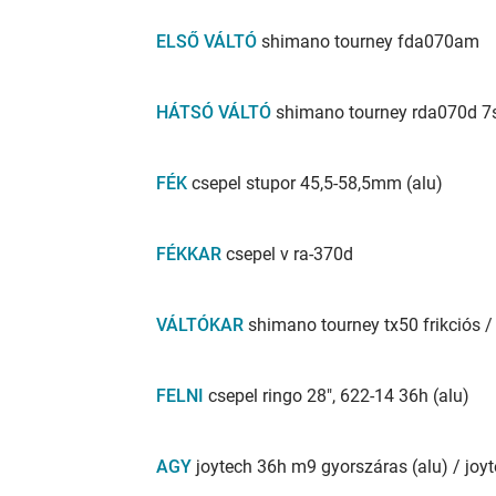
ELSŐ
VÁLTÓ
shimano tourney fda070am
HÁTSÓ
VÁLTÓ
shimano tourney rda070d 7
FÉK
csepel stupor 45,5-58,5mm (alu)
FÉKKAR
csepel v ra-370d
VÁLTÓKAR
shimano tourney tx50 frikciós /
FELNI
csepel ringo 28", 622-14 36h (alu)
AGY
joytech 36h m9 gyorszáras (alu) / joy