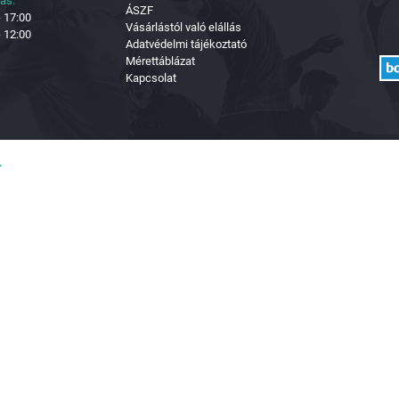
tás:
ÁSZF
- 17:00
Vásárlástól való elállás
- 12:00
Adatvédelmi tájékoztató
Mérettáblázat
Kapcsolat
.