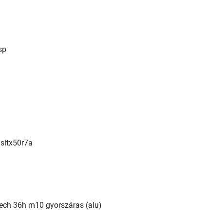
sp
 sltx50r7a
tech 36h m10 gyorszáras (alu)