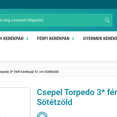
I KERÉKPÁR
FÉRFI KERÉKPÁR
GYERMEK KERÉK
rpedo 3* férfi kerékpár 51 cm Sötétzöld
Csepel Torpedo 3* fé
Sötétzöld