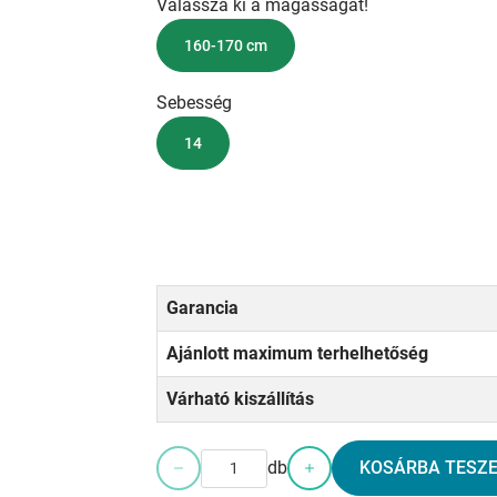
Válassza ki a magasságát!
160-170 cm
Sebesség
14
Garancia
Ajánlott maximum terhelhetőség
Várható kiszállítás
db
KOSÁRBA TESZ