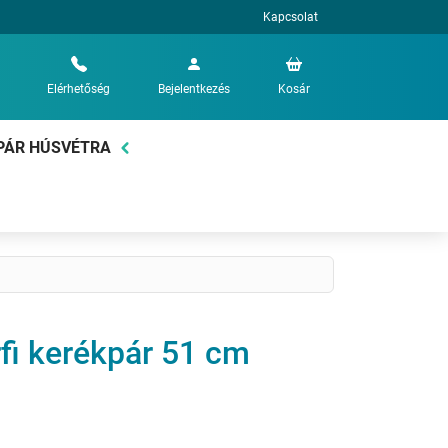
Kapcsolat
Elérhetőség
Bejelentkezés
Kosár
PÁR HÚSVÉTRA
rfi kerékpár 51 cm