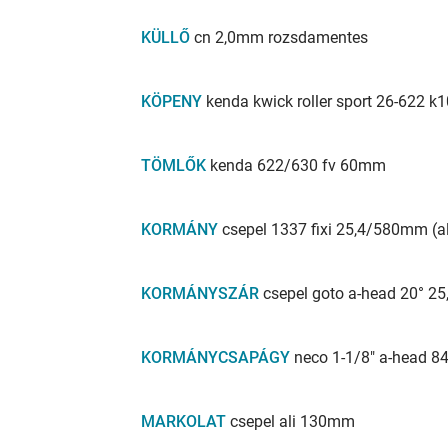
KÜLLŐ
cn 2,0mm rozsdamentes
KÖPENY
kenda kwick roller sport 26-622 k
TÖMLŐK
kenda 622/630 fv 60mm
KORMÁNY
csepel 1337 fixi 25,4/580mm (a
KORMÁNYSZÁR
csepel goto a-head 20° 2
KORMÁNYCSAPÁGY
neco 1-1/8" a-head 8
MARKOLAT
csepel ali 130mm