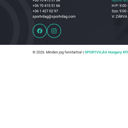
+36 70 415 51 64
Nyitva tar
+36 70 415 51 66
H-P: 9:00 
+36 1 427 02 97
Szo: 9:00 
sportvilag@sportvilag.com
V: ZÁRVA
© 2026. Minden jog fenntartva! |
SPORTVILÁG Hungary Kft