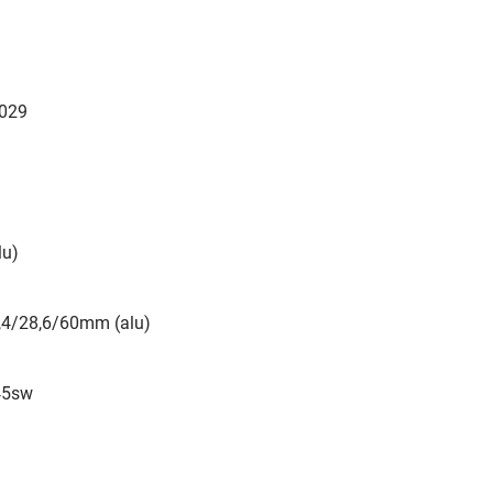
1029
lu)
5,4/28,6/60mm (alu)
45sw