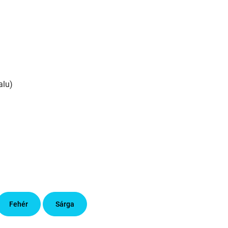
alu)
Fehér
Sárga