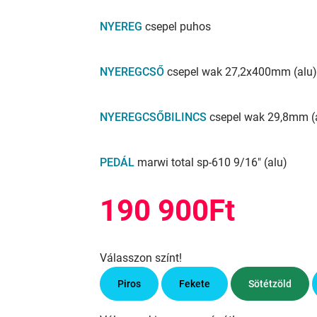
NYEREG
csepel puhos
NYEREGCSŐ
csepel wak 27,2x400mm (alu)
NYEREGCSŐBILINCS
csepel wak 29,8mm (
PEDÁL
marwi total sp-610 9/16" (alu)
190 900Ft
Válasszon színt!
Piros
Fekete
Sötétzöld