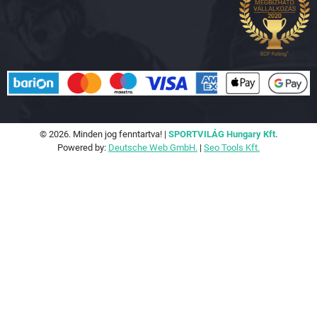
© 2026. Minden jog fenntartva! |
SPORTVILÁG Hungary Kft.
Powered by:
Deutsche Web GmbH.
|
Seo Tools Kft.