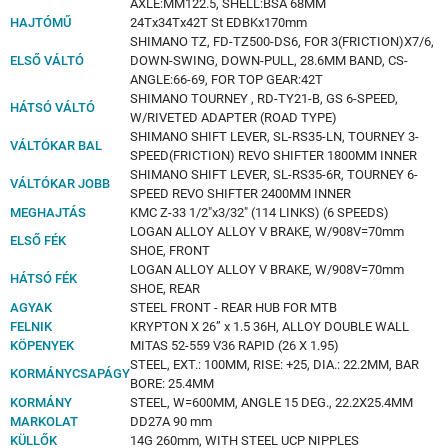
AXLE:MM122.5, SHELL:BSA 68MM
HAJTÓMŰ
24Tx34Tx42T St EDBKx170mm
SHIMANO TZ, FD-TZ500-DS6, FOR 3(FRICTION)X7/6,
ELSŐ VÁLTÓ
DOWN-SWING, DOWN-PULL, 28.6MM BAND, CS-
ANGLE:66-69, FOR TOP GEAR:42T
SHIMANO TOURNEY , RD-TY21-B, GS 6-SPEED,
HÁTSÓ VÁLTÓ
W/RIVETED ADAPTER (ROAD TYPE)
SHIMANO SHIFT LEVER, SL-RS35-LN, TOURNEY 3-
VÁLTÓKAR BAL
SPEED(FRICTION) REVO SHIFTER 1800MM INNER
SHIMANO SHIFT LEVER, SL-RS35-6R, TOURNEY 6-
VÁLTÓKAR JOBB
SPEED REVO SHIFTER 2400MM INNER
MEGHAJTÁS
KMC Z-33 1/2"x3/32" (114 LINKS) (6 SPEEDS)
LOGAN ALLOY ALLOY V BRAKE, W/908V=70mm
ELSŐ FÉK
SHOE, FRONT
LOGAN ALLOY ALLOY V BRAKE, W/908V=70mm
HÁTSÓ FÉK
SHOE, REAR
AGYAK
STEEL FRONT - REAR HUB FOR MTB
FELNIK
KRYPTON X 26” x 1.5 36H, ALLOY DOUBLE WALL
KÖPENYEK
MITAS 52-559 V36 RAPID (26 X 1.95)
STEEL, EXT.: 100MM, RISE: +25, DIA.: 22.2MM, BAR
KORMÁNYCSAPÁGY
BORE: 25.4MM
KORMÁNY
STEEL, W=600MM, ANGLE 15 DEG., 22.2X25.4MM
MARKOLAT
DD27A 90 mm
KÜLLŐK
14G 260mm, WITH STEEL UCP NIPPLES