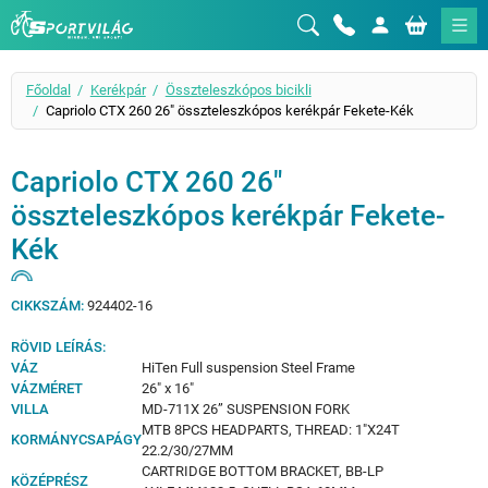
Sportvilág
Főoldal
Kerékpár
Összteleszkópos bicikli
Capriolo CTX 260 26" összteleszkópos kerékpár Fekete-Kék
Capriolo CTX 260 26"
összteleszkópos kerékpár Fekete-
Kék
CIKKSZÁM:
924402-16
RÖVID LEÍRÁS:
VÁZ
HiTen Full suspension Steel Frame
VÁZMÉRET
26" x 16"
VILLA
MD-711X 26” SUSPENSION FORK
MTB 8PCS HEADPARTS, THREAD: 1"X24T
KORMÁNYCSAPÁGY
22.2/30/27MM
CARTRIDGE BOTTOM BRACKET, BB-LP
KÖZÉPRÉSZ