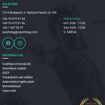
ÜZLETÜNK
1214 Budapest, II. Rákóczi Ferenc út 185.
+36 70 415 51 64
Nyitva tartás:
+36 70 415 51 66
H-P: 9:00 - 17:00
+36 1 427 02 97
Szo: 9:00 - 12:00
sportvilag@sportvilag.com
V: ZÁRVA
INFORMÁCIÓK
Szállítási információk
Személyre szabás
ÁSZF
Vásárlástól való elállás
Adatvédelmi tájékoztató
Mérettáblázat
Kapcsolat