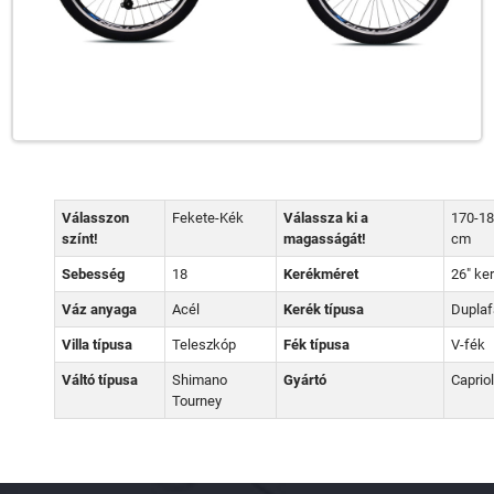
Válasszon
Fekete-Kék
Válassza ki a
170-1
színt!
magasságát!
cm
Sebesség
18
Kerékméret
26" ke
Váz anyaga
Acél
Kerék típusa
Duplaf
Villa típusa
Teleszkóp
Fék típusa
V-fék
Váltó típusa
Shimano
Gyártó
Caprio
Tourney