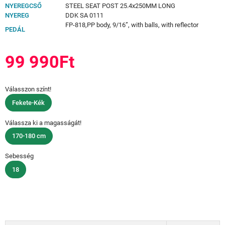
NYEREGCSŐ
STEEL SEAT POST 25.4x250MM LONG
NYEREG
DDK SA 0111
FP-818,PP body, 9/16”, with balls, with reflector
PEDÁL
99 990Ft
Válasszon színt!
Fekete-Kék
Válassza ki a magasságát!
170-180 cm
Sebesség
18